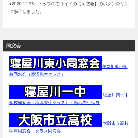
●2020.12.26 トップの右サイドの【同窓会】のボタンのリン
ク修正しました。
同窓会
寝屋川東小学
校同窓会（菱沼先生クラス）
寝屋川第一中
学校同窓会（増地先生クラス）・増地先生個展
大阪市立高校
学年同窓会・クラス同窓会