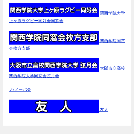
関西学院大学
上ヶ原ラグビー同好会同窓会
関西学院同窓
会枚方支部
大阪市立高校
関西学院大学同窓会弦月会
ハノーバ会
友人