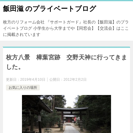
飯田滋 のプライベートブログ
枚方のリフォーム会社 『サポートガード』社長の【飯田滋】のプラ
イベートブログ 小学生から大学までや【同窓会】【交流会】はここ
に掲載されています
枚方八景 樟葉宮跡 交野天神に行ってきま
した。
更新日：
2019年4月10日
公開日：
2012年2月2日
お気に入りの場所