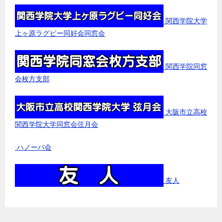
関西学院大学
上ヶ原ラグビー同好会同窓会
関西学院同窓
会枚方支部
大阪市立高校
関西学院大学同窓会弦月会
ハノーバ会
友人