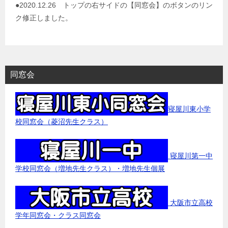
●2020.12.26 トップの右サイドの【同窓会】のボタンのリン
ク修正しました。
同窓会
寝屋川東小学
校同窓会（菱沼先生クラス）
寝屋川第一中
学校同窓会（増地先生クラス）・増地先生個展
大阪市立高校
学年同窓会・クラス同窓会