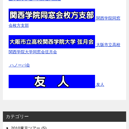
関西学院同窓
会枚方支部
大阪市立高校
関西学院大学同窓会弦月会
ハノーバ会
友人
カテゴリー
2010東京ツアー (5)