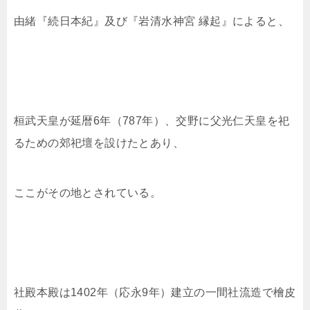
由緒『続日本紀』及び『岩清水神宮 縁起』によると、
桓武天皇が延暦6年（787年）、交野に父光仁天皇を祀
るための郊祀壇を設けたとあり、
ここがその地とされている。
社殿本殿は1402年（応永9年）建立の一間社流造で檜皮