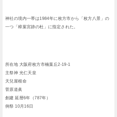
神社の境内一帯は1984年に枚方市から「枚方八景」の
一つ「樟葉宮跡の杜」に指定された。
所在地 大阪府枚方市楠葉丘2-19-1
主祭神 光仁天皇
天兒屋根命
菅原道眞
創建 延暦6年（787年）
例祭 10月16日