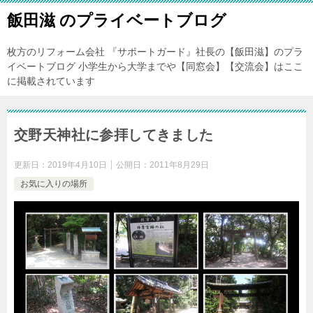
飯田滋 のプライベートブログ
枚方のリフォーム会社 『サポートガード』社長の【飯田滋】のプラ
イベートブログ 小学生から大学までや【同窓会】【交流会】はここ
に掲載されています
交野天神社に参拝してきました
更新日：
2019年4月10日
公開日：
2011年8月29日
お気に入りの場所