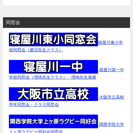
同窓会
寝屋川東小学
校同窓会（菱沼先生クラス）
寝屋川第一中
学校同窓会（増地先生クラス）・増地先生個展
大阪市立高校
学年同窓会・クラス同窓会
関西学院大学
上ヶ原ラグビー同好会同窓会