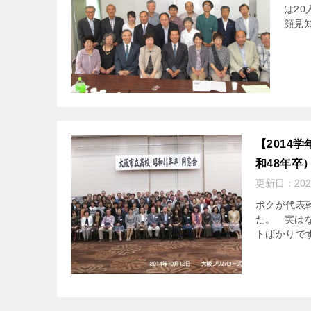
は2
顔見
【2014
和48年卒
更新日：
20
ボクが代表
た。 実は
トばかりです