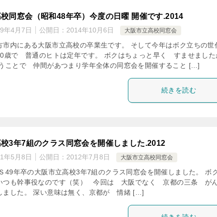
校同窓会（昭和48年卒）今度の日曜 開催です.2014
19年4月7日
公開日：
2014年10月6日
大阪市立高校同窓会
方市内にある大阪市立高校の卒業生です。 そして今年はボク立ちの世
60歳で 普通のヒトは定年です。 ボクはちょっと早く すませました
うことで 仲間があつまり学年全体の同窓会を開催すること […]
続きを読む
校3年7組のクラス同窓会を開催しました.2012
21年5月8日
公開日：
2012年7月8日
大阪市立高校同窓会
Ｓ49年卒の大阪市立高校3年7組のクラス同窓会を開催しました。 ボ
いつも幹事役なのです（笑） 今回は 大阪でなく 京都の三条 が
ました。 深い意味は無く、京都が 情緒 […]