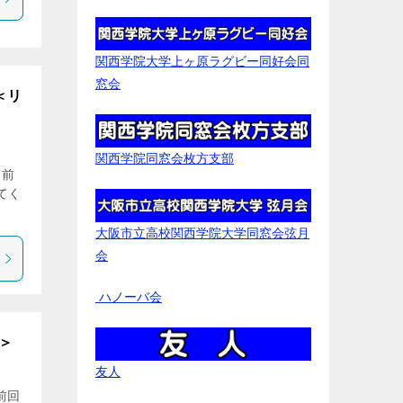
関西学院大学上ヶ原ラグビー同好会同
窓会
＜リ
関西学院同窓会枚方支部
は前
てく
大阪市立高校関西学院大学同窓会弦月
会
ハノーバ会
＞
友人
前回