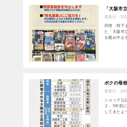
「大阪市立
更新日：
20
拝啓 時下
た「大阪市
を鑑み中止を
ボクの母
更新日：
20
ショックな
２．3年前
してきたよう