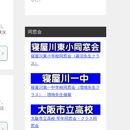
まし
同窓会
状況
寝屋川東小学校同窓会（菱沼先生クラ
ス）
寝屋川第一中学校同窓会（増地先生ク
ラス）・増地先生個展
す。
活
大阪市立高校 学年同窓会・クラス同
窓会