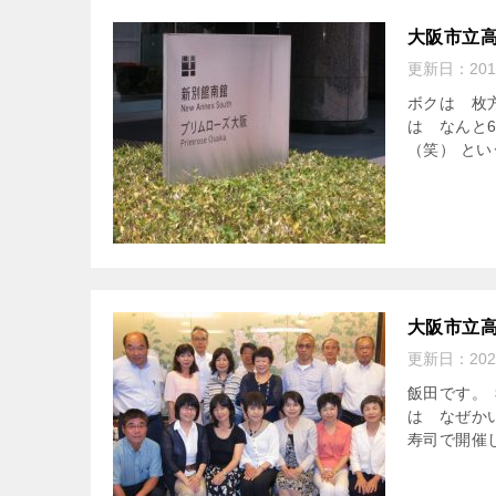
大阪市立高
更新日：
20
ボクは 枚
は なんと
（笑） とい
大阪市立高
更新日：
20
飯田です。 
は なぜか
寿司で開催し