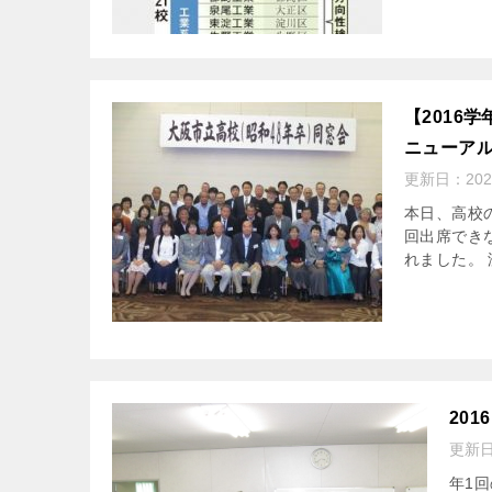
【2016
ニューア
更新日：
20
本日、高校
回出席でき
れました。 
20
更新
年1