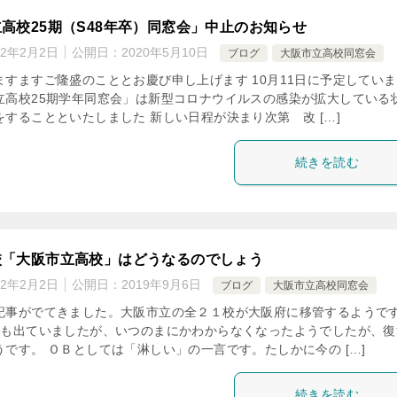
高校25期（S48年卒）同窓会」中止のお知らせ
22年2月2日
公開日：
2020年5月10日
ブログ
大阪市立高校同窓会
ますますご隆盛のこととお慶び申し上げます 10月11日に予定してい
立高校25期学年同窓会」は新型コロナウイルスの感染が拡大している
することといたしました 新しい日程が決まり次第 改 […]
続きを読む
校「大阪市立高校」はどうなるのでしょう
22年2月2日
公開日：
2019年9月6日
ブログ
大阪市立高校同窓会
記事がでてきました。大阪市立の全２１校が大阪府に移管するようで
にも出ていましたが、いつのまにかわからなくなったようでしたが、復
です。 ＯＢとしては「淋しい」の一言です。たしかに今の […]
続きを読む