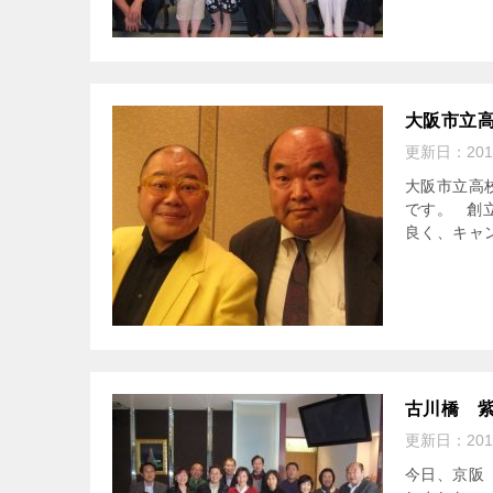
大阪市立高
更新日：
20
大阪市立高校
です。 創
良く、キャン
古川橋 紫
更新日：
20
今日、京阪