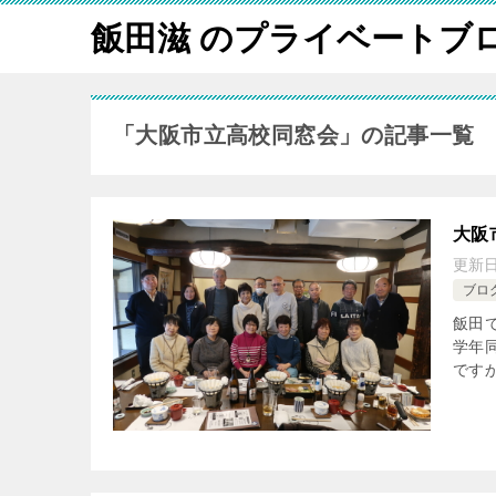
飯田滋 のプライベートブ
「大阪市立高校同窓会」の記事一覧
大阪
更新
ブロ
飯田
学年同
ですか