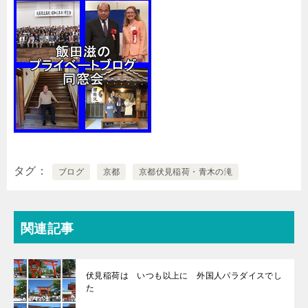
タグ
ブログ
京都
京都伏見稲荷・青木の滝
関連記事
伏見稲荷は いつも以上に 外国人パラダイスでし
た