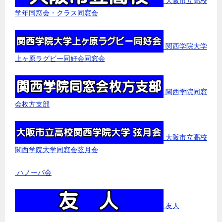
大阪市立高校
学年同窓会・クラス同窓会
関西学院大学
上ヶ原ラグビー同好会同窓会
関西学院同窓
会枚方支部
大阪市立高校
関西学院大学同窓会弦月会
ハノーバ会
友人