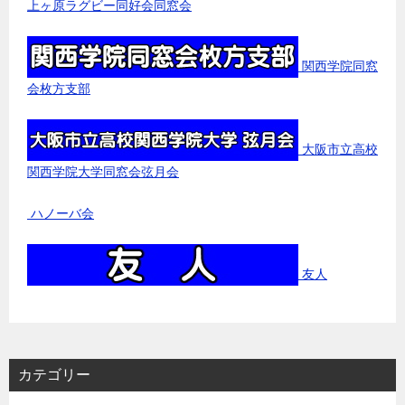
上ヶ原ラグビー同好会同窓会
関西学院同窓
会枚方支部
大阪市立高校
関西学院大学同窓会弦月会
ハノーバ会
友人
カテゴリー