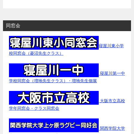
同窓会
寝屋川東小学
校同窓会（菱沼先生クラス）
寝屋川第一中
学校同窓会（増地先生クラス）・増地先生個展
大阪市立高校
学年同窓会・クラス同窓会
関西学院大学