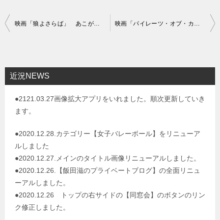
投
映画「狼よさらば」 あこがれのチャールス・ブロンソンの映画です
映画「パイレーツ・オブ・カリビアン／生命（いのち）の泉」ジョニー・デップいいです
稿
ナ
ビ
近況NEWS
ゲ
●2121.03.27画像拡大アプリをいれました。順次更新していき
ー
ます。
シ
ョ
●2020.12.28.カテゴリー【女子バレーボール】をリニューア
ルしました
ン
●2020.12.27.メインのタイトル画像リニューアルしました。
●2020.12.26.【飯田滋のプライベートブログ】の全面リニュ
ーアルしました。
●2020.12.26 トップの右サイドの【同窓会】のボタンのリン
ク修正しました。