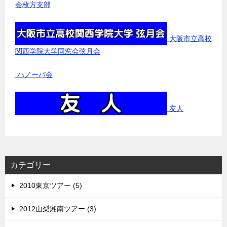
会枚方支部
大阪市立高校
関西学院大学同窓会弦月会
ハノーバ会
友人
カテゴリー
2010東京ツアー (5)
2012山梨湘南ツアー (3)