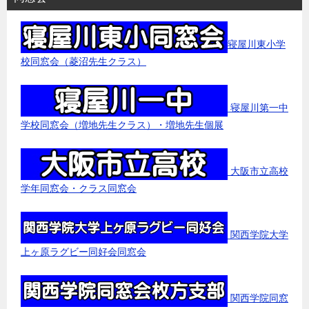
寝屋川東小学
校同窓会（菱沼先生クラス）
寝屋川第一中
学校同窓会（増地先生クラス）・増地先生個展
大阪市立高校
学年同窓会・クラス同窓会
関西学院大学
上ヶ原ラグビー同好会同窓会
関西学院同窓