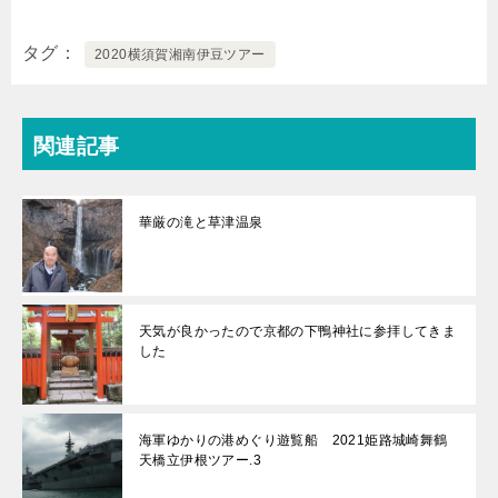
タグ
2020横須賀湘南伊豆ツアー
関連記事
華厳の滝と草津温泉
天気が良かったので京都の下鴨神社に参拝してきま
した
海軍ゆかりの港めぐり遊覧船 2021姫路城崎舞鶴
天橋立伊根ツアー.3