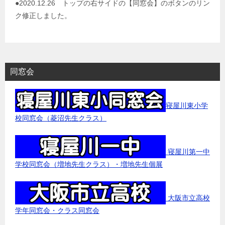
●2020.12.26 トップの右サイドの【同窓会】のボタンのリン
ク修正しました。
同窓会
寝屋川東小学
校同窓会（菱沼先生クラス）
寝屋川第一中
学校同窓会（増地先生クラス）・増地先生個展
大阪市立高校
学年同窓会・クラス同窓会