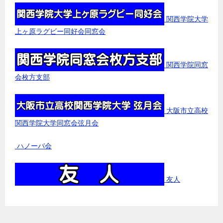
関西学院大学
上ヶ原ラグビー同好会同窓会
関西学院同窓
会枚方支部
大阪市立高校
関西学院大学同窓会弦月会
ハノーバ会
友人