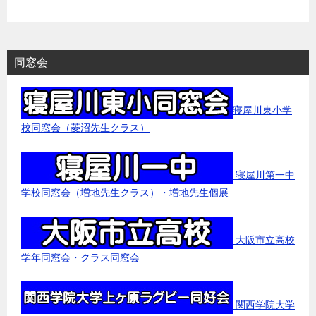
同窓会
寝屋川東小学
校同窓会（菱沼先生クラス）
寝屋川第一中
学校同窓会（増地先生クラス）・増地先生個展
大阪市立高校
学年同窓会・クラス同窓会
関西学院大学