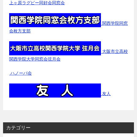
上ヶ原ラグビー同好会同窓会
関西学院同窓
会枚方支部
大阪市立高校
関西学院大学同窓会弦月会
ハノーバ会
友人
カテゴリー