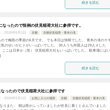
続きを読む
になったので恒例の伏見稲荷大社に参拝です。
日：
2026年6月1日
京都
京都伏見稲荷・青木の滝
もので梅雨の季節の6月です。 でも本日は快晴でした。 青木の滝のケ
天気のせいかヒトがいっぱいでした。 30人うち外国人は29人ｄした
） ここは日本か（笑） 伏見稲荷大社もいっぱいでした。 駐車場には
]
続きを読む
になったので伏見稲荷大社に参拝です
日：
2026年5月1日
お気に入りの場所
京都
京都伏見稲荷・青木の滝
になりまた。 朝は雨がふっていましたが伏見に着くと止んでいました