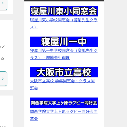
寝屋川東小学校同窓会（菱沼先生クラ
ス）
モノ
寝屋川第一中学校同窓会（増地先生ク
ラス）・増地先生個展
いる
大阪市立高校 学年同窓会・クラス同
窓会
関西学院大学上ヶ原ラグビー同好会同
窓会