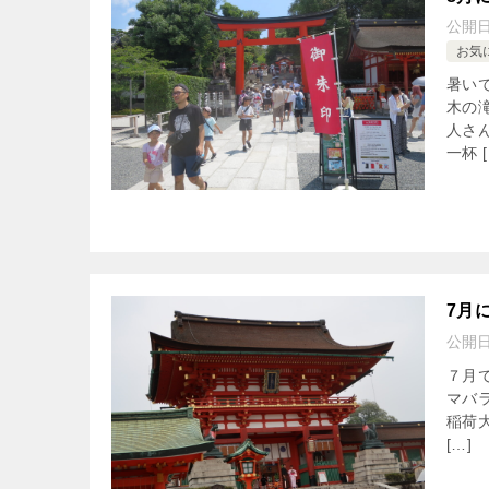
公開
お気
暑い
木の
人さ
一杯 [
7月
公開
７月
マバ
稲荷
[…]