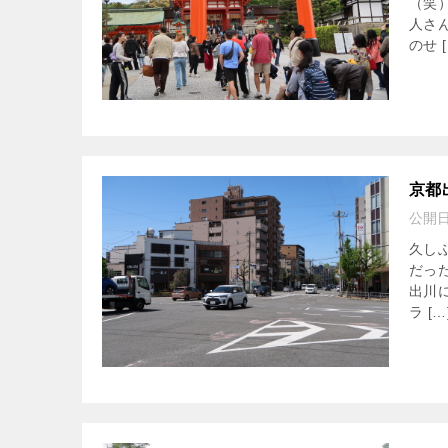
（笑
人さ
のせ [
京都
公開
久し
だっ
出川
ラ […