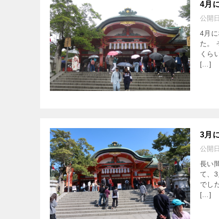
4月
公開
4月
た。
くら
[…]
3月
公開
長い
て、
でし
[…]