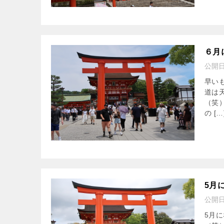
６月
公開
早い
道は
（笑
の […
5月
公開
5月