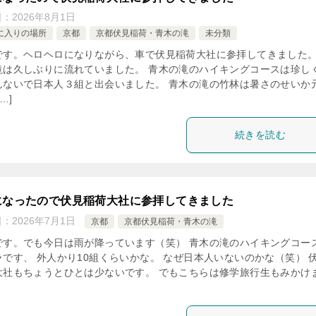
日：
2026年8月1日
に入りの場所
京都
京都伏見稲荷・青木の滝
未分類
です。ヘロヘロになりながら、車で伏見稲荷大社に参拝してきました。
滝は久しぶりに流れていました。 青木の滝のハイキングコースは珍し
んないで日本人３組と出会いました。 青木の滝の竹林は暑さのせいか
…]
続きを読む
になったので伏見稲荷大社に参拝してきました
日：
2026年7月1日
京都
京都伏見稲荷・青木の滝
です。でも今日は雨が降っています（笑） 青木の滝のハイキングコー
ラです、 外人かり10組くらいかな。 なぜ日本人いないのかな（笑） 
大社もちょうとひとは少ないです。 でもこちらは修学旅行生もみかけ