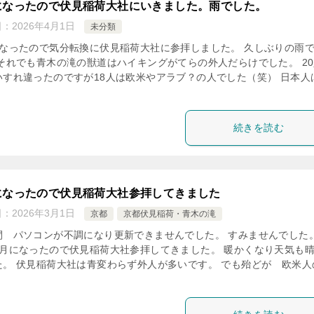
になったので伏見稲荷大社にいきました。雨でした。
日：
2026年4月1日
未分類
になったので気分転換に伏見稲荷大社に参拝しました。 久しぶりの雨
 それでも青木の滝の獣道はハイキングがてらの外人だらけでした。 2
いすれ違ったのですが18人は欧米やアラブ？の人でした（笑） 日本人
続きを読む
になったので伏見稲荷大社参拝してきました
日：
2026年3月1日
京都
京都伏見稲荷・青木の滝
間 パソコンが不調になり更新できませんでした。 すみませんでした。
3月になったので伏見稲荷大社参拝してきました。 暖かくなり天気も
た。 伏見稲荷大社は青変わらず外人が多いです。 でも殆どが 欧米人