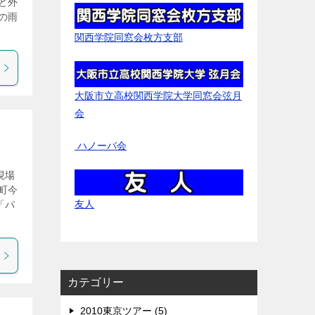
ど外
の雨
関西学院同窓会枚方支部
大阪市立高校関西学院大学同窓会弦月
会
ハノーバ会
現場
町今
友人
「パ
カテゴリー
2010東京ツアー (5)