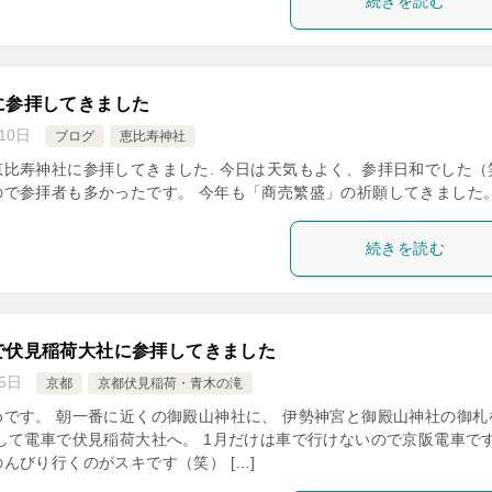
続きを読む
に参拝してきました
10日
ブログ
恵比寿神社
比寿神社に参拝してきました. 今日は天気もよく、参拝日和でした（
ので参拝者も多かったです。 今年も「商売繁盛」の祈願してきまし
続きを読む
で伏見稲荷大社に参拝してきました
5日
京都
京都伏見稲荷・青木の滝
です。 朝一番に近くの御殿山神社に、 伊勢神宮と御殿山神社の御札
して電車で伏見稲荷大社へ。 1月だけは車で行けないので京阪電車で
んびり行くのがスキです（笑） […]