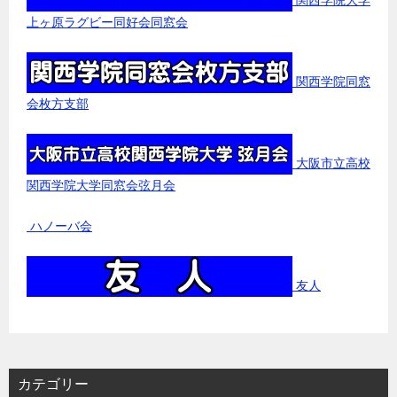
上ヶ原ラグビー同好会同窓会
関西学院同窓
会枚方支部
大阪市立高校
関西学院大学同窓会弦月会
ハノーバ会
友人
カテゴリー