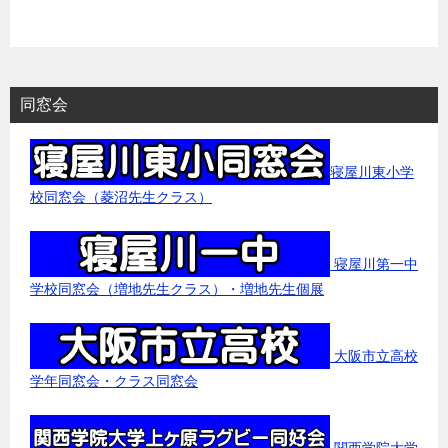
同窓会
寝屋川東小学
校同窓会（菱沼先生クラス）
寝屋川第一中
学校同窓会（増地先生クラス）・増地先生個展
大阪市立高校
学年同窓会・クラス同窓会
関西学院大学