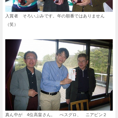
入賞者 そろいぶみです。年の順番ではありません
（笑）
真ん中が 4位高畠さん。 べスグロ、 ニアピン２