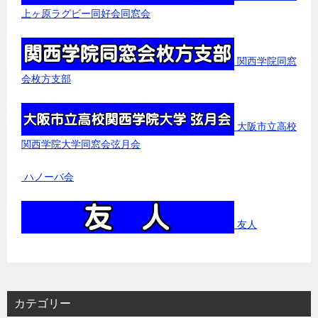
上ヶ原ラグビー同好会同窓会
関西学院同窓
会枚方支部
大阪市立高校
関西学院大学同窓会弦月会
ハノーバ会
友人
カテゴリー