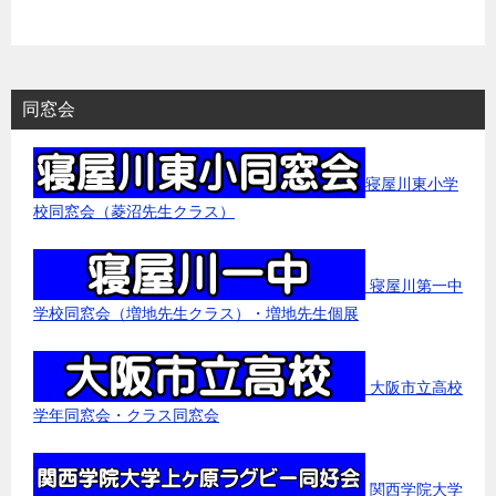
同窓会
寝屋川東小学
校同窓会（菱沼先生クラス）
寝屋川第一中
学校同窓会（増地先生クラス）・増地先生個展
大阪市立高校
学年同窓会・クラス同窓会
関西学院大学