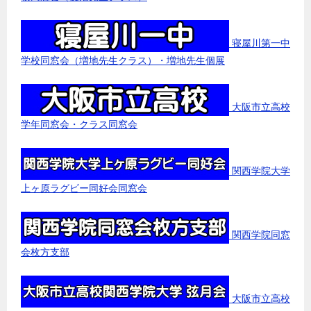
寝屋川第一中
学校同窓会（増地先生クラス）・増地先生個展
大阪市立高校
学年同窓会・クラス同窓会
関西学院大学
上ヶ原ラグビー同好会同窓会
関西学院同窓
会枚方支部
大阪市立高校