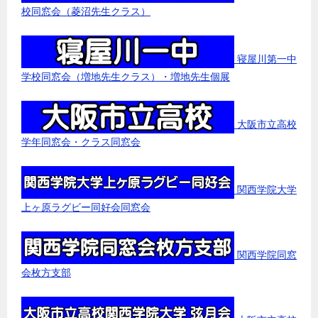
校同窓会（菱沼先生クラス）
寝屋川第一中
学校同窓会（増地先生クラス）・増地先生個展
大阪市立高校
学年同窓会・クラス同窓会
関西学院大学
上ヶ原ラグビー同好会同窓会
関西学院同窓
会枚方支部