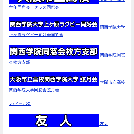
学年同窓会・クラス同窓会
関西学院大学
上ヶ原ラグビー同好会同窓会
関西学院同窓
会枚方支部
大阪市立高校
関西学院大学同窓会弦月会
ハノーバ会
友人