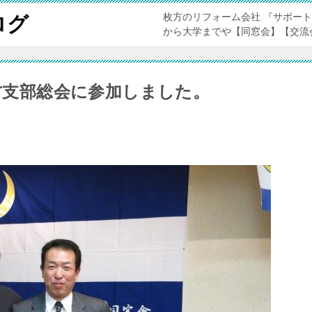
枚方のリフォーム会社 『サポー
ログ
から大学までや【同窓会】【交流
枚方支部総会に参加しました。