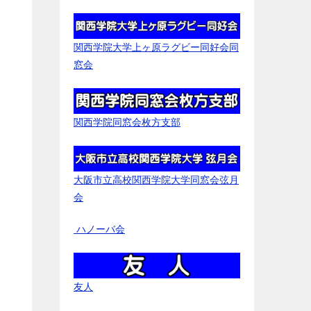
関西学院大学上ヶ原ラグビー同好会同
窓会
関西学院同窓会枚方支部
大阪市立高校関西学院大学同窓会弦月
会
ハノーバ会
友人