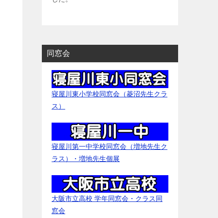
同窓会
寝屋川東小学校同窓会（菱沼先生クラ
ス）
寝屋川第一中学校同窓会（増地先生ク
ラス）・増地先生個展
大阪市立高校 学年同窓会・クラス同
窓会