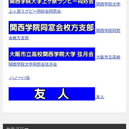
関西学院大学
上ヶ原ラグビー同好会同窓会
関西学院同窓
会枚方支部
大阪市立高校
関西学院大学同窓会弦月会
ハノーバ会
友人
カテゴリー