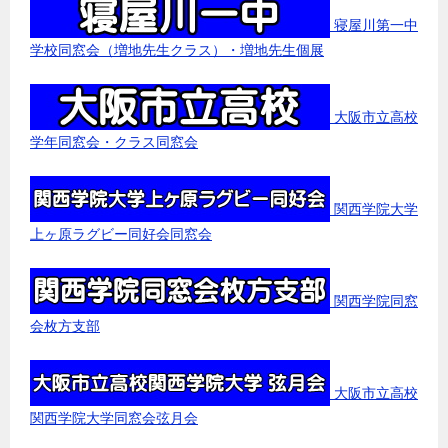
寝屋川第一中
学校同窓会（増地先生クラス）・増地先生個展
大阪市立高校
学年同窓会・クラス同窓会
関西学院大学
上ヶ原ラグビー同好会同窓会
関西学院同窓
会枚方支部
大阪市立高校
関西学院大学同窓会弦月会