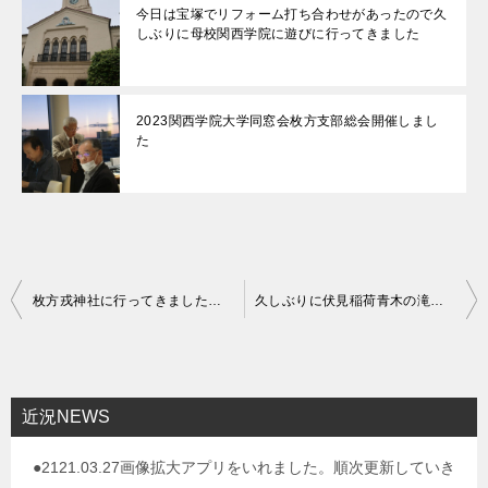
今日は宝塚でリフォーム打ち合わせがあったので久
しぶりに母校関西学院に遊びに行ってきました
2023関西学院大学同窓会枚方支部総会開催しまし
た
投
枚方戎神社に行ってきました。今年も「商売繁盛」なりますように！
久しぶりに伏見稲荷青木の滝に参拝してきました。
稿
ナ
ビ
近況NEWS
ゲ
●2121.03.27画像拡大アプリをいれました。順次更新していき
ー