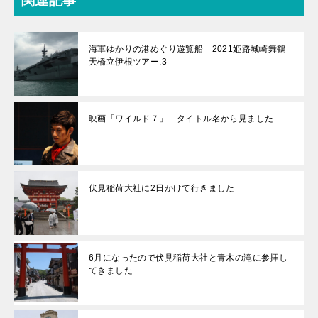
関連記事
海軍ゆかりの港めぐり遊覧船 2021姫路城崎舞鶴
天橋立伊根ツアー.3
映画「ワイルド７」 タイトル名から見ました
伏見稲荷大社に2日かけて行きました
6月になったので伏見稲荷大社と青木の滝に参拝し
てきました