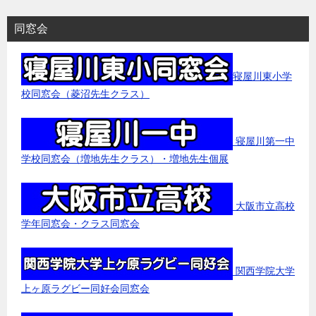
同窓会
寝屋川東小学
校同窓会（菱沼先生クラス）
寝屋川第一中
学校同窓会（増地先生クラス）・増地先生個展
大阪市立高校
学年同窓会・クラス同窓会
関西学院大学
上ヶ原ラグビー同好会同窓会