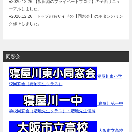
●2020.12.26.【飯田滋のプライベートブログ】の全面リニュ
ーアルしました。
●2020.12.26 トップの右サイドの【同窓会】のボタンのリン
ク修正しました。
同窓会
寝屋川東小学
校同窓会（菱沼先生クラス）
寝屋川第一中
学校同窓会（増地先生クラス）・増地先生個展
大阪市立高校