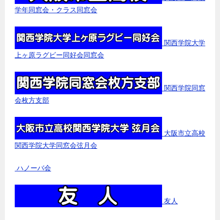
学年同窓会・クラス同窓会
関西学院大学
上ヶ原ラグビー同好会同窓会
関西学院同窓
会枚方支部
大阪市立高校
関西学院大学同窓会弦月会
ハノーバ会
友人