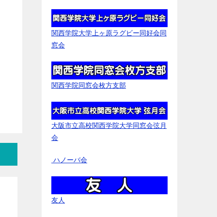
関西学院大学上ヶ原ラグビー同好会同
窓会
関西学院同窓会枚方支部
大阪市立高校関西学院大学同窓会弦月
会
ハノーバ会
友人