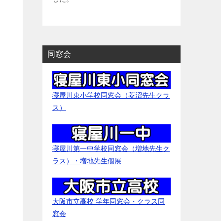
同窓会
寝屋川東小学校同窓会（菱沼先生クラ
ス）
寝屋川第一中学校同窓会（増地先生ク
ラス）・増地先生個展
大阪市立高校 学年同窓会・クラス同
窓会