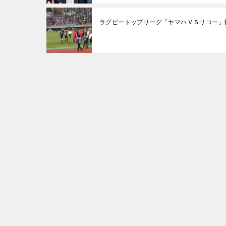
ラグビートップリーグ「ヤマハＶＳリコー」
投
稿
ナ
ビ
ゲ
ー
シ
ョ
ン