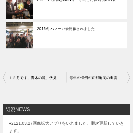
2016冬.ハノーバ会開催されました
投
１２月です。青木の滝、伏見稲荷大社に参拝してきました
毎年の恒例の京都亀岡の出雲大神宮に参拝してきました。
稿
ナ
ビ
近況NEWS
ゲ
●2121.03.27画像拡大アプリをいれました。順次更新していき
ー
ます。