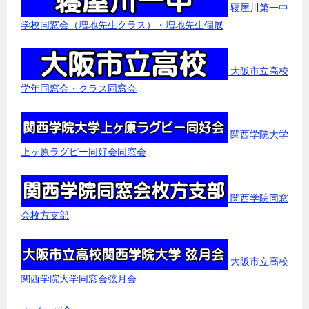
寝屋川第一中
学校同窓会（増地先生クラス）・増地先生個展
大阪市立高校
学年同窓会・クラス同窓会
関西学院大学
上ヶ原ラグビー同好会同窓会
関西学院同窓
会枚方支部
大阪市立高校
関西学院大学同窓会弦月会